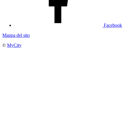
Facebook
Mappa del sito
©
MyCity