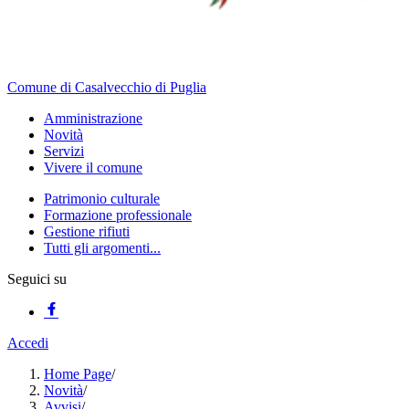
Comune di Casalvecchio di Puglia
Amministrazione
Novità
Servizi
Vivere il comune
Patrimonio culturale
Formazione professionale
Gestione rifiuti
Tutti gli argomenti...
Seguici su
Accedi
Home Page
/
Novità
/
Avvisi
/