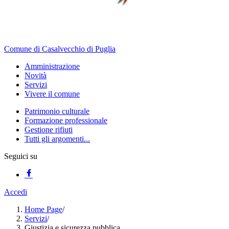
Comune di Casalvecchio di Puglia
Amministrazione
Novità
Servizi
Vivere il comune
Patrimonio culturale
Formazione professionale
Gestione rifiuti
Tutti gli argomenti...
Seguici su
Accedi
Home Page
/
Servizi
/
Giustizia e sicurezza pubblica